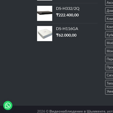
Акс
DS-H332/2Q
Дом
₸
222.400,00
Ком
Кон
DS-H116GA
₸
62.000,00
Куб
Моб
Мон
Пер
Про
Сиг
Теп
Умн
2026 ©
Видеонаблюдение в Шымкенте, уста