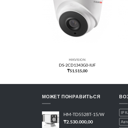
VISION
HIKVISION
123G2-IS
DS-2CD1343G0-IUF
236,00
₸
51.515,00
МОЖЕТ ПОНРАВИТЬСЯ
ВО
IP 
HM-TD5528T-15/W
₸
2.530.000,00
Авт