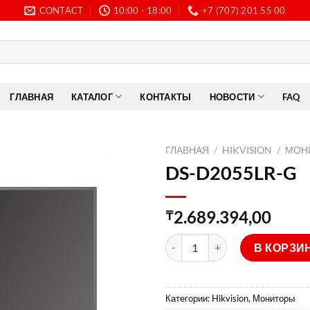
CONTACT
10:00 - 18:00
+7 (707) 201 55 00
ГЛАВНАЯ
КАТАЛОГ
КОНТАКТЫ
НОВОСТИ
FAQ
ГЛАВНАЯ
/
HIKVISION
/
МОН
DS-D2055LR-G
2.689.394,00
₸
Количество товара DS-D2055
В КОРЗИ
Категории:
Hikvision
,
Мониторы