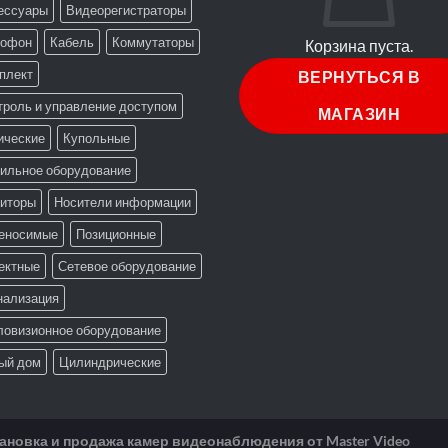
ессуары
Видеорегистраторы
офон
Кабель
Коммутаторы
Корзина пуста.
плект
ВЕРНУТЬСЯ В
троль и управление доступом
МАГАЗИН
ические
Купольные
ильное оборудование
иторы
Носители информации
еносимые
Позиционные
ектные
Сетевое оборудование
нализация
ловизионное оборудование
ый дом
Цилиндрические
новка и продажа камер видеонаблюдения от Master Video