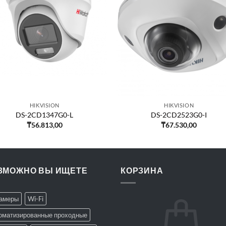
HIKVISION
HIKVISION
DS-2CD1347G0-L
DS-2CD2523G0-I
₸
56.813,00
₸
67.530,00
ЗМОЖНО ВЫ ИЩЕТЕ
КОРЗИНА
Камеры
Wi-Fi
оматизированные проходные