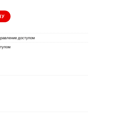
4MK
НУ
правление доступом
ступом