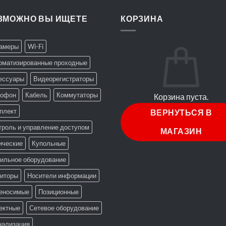
ЗМОЖНО ВЫ ИЩЕТЕ
КОРЗИНА
Камеры
Wi-Fi
оматизированные проходные
ессуары
Видеорегистраторы
офон
Кабель
Коммутаторы
Корзина пуста.
плект
ВЕРНУТЬСЯ В
троль и управление доступом
МАГАЗИН
ические
Купольные
ильное оборудование
иторы
Носители информации
еносимые
Позиционные
ектные
Сетевое оборудование
нализация