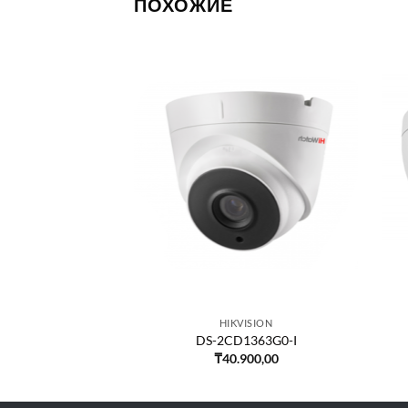
ПОХОЖИЕ
VISION
HIKVISION
1343G0-I
DS-2CD1363G0-I
900,00
₸
40.900,00