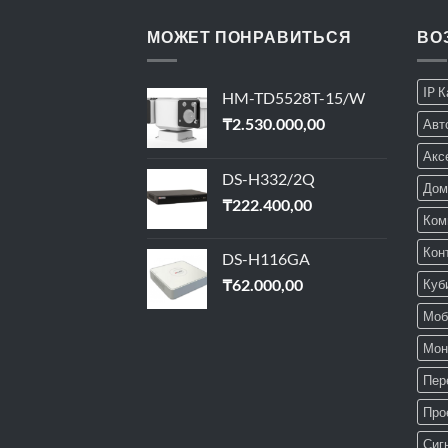
МОЖЕТ ПОНРАВИТЬСЯ
ВО
IP 
HM-TD5528T-15/W
₸
2.530.000,00
Авт
Акс
DS-H332/2Q
Дом
₸
222.400,00
Ком
Кон
DS-H116GA
₸
62.000,00
Куб
Моб
Мон
Пер
Про
Сиг