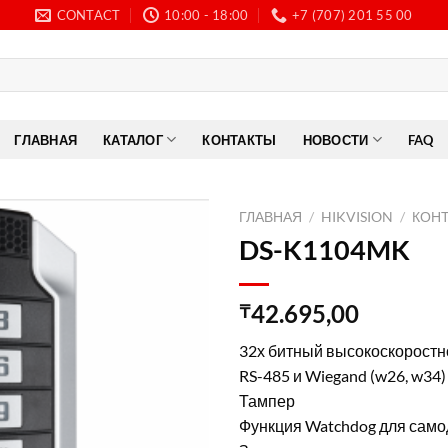
CONTACT
10:00 - 18:00
+7 (707) 201 55 00
ГЛАВНАЯ
КАТАЛОГ
КОНТАКТЫ
НОВОСТИ
FAQ
ГЛАВНАЯ
/
HIKVISION
/
КОН
DS-K1104MK
42.695,00
₸
32х битный высокоскоростн
RS-485 и Wiegand (w26, w34
Тампер
Функция Watchdog для самод