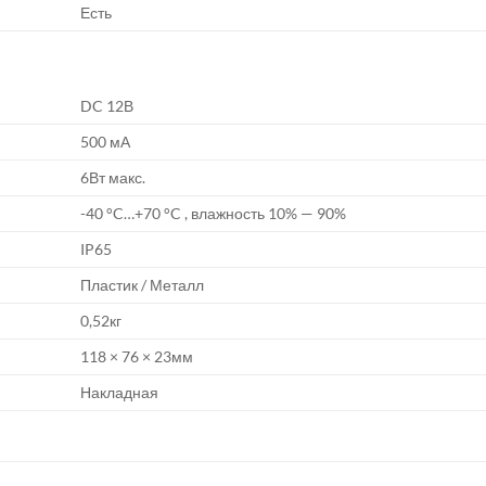
Есть
DC 12В
500 мА
6Вт макс.
-40 °C…+70 °C , влажность 10% — 90%
IP65
Пластик / Металл
0,52кг
118 × 76 × 23мм
Накладная