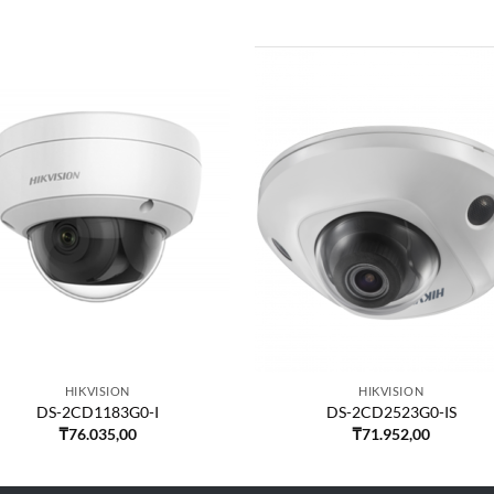
HIKVISION
HIKVISION
DS-2CD1183G0-I
DS-2CD2523G0-IS
₸
76.035,00
₸
71.952,00