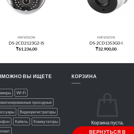
HIKVISION
HIKVISION
DS-2CD2123G2-IS
DS-2CD1353G0-I
₸
61.236,00
₸
32.900,00
ЗМОЖНО ВЫ ИЩЕТЕ
КОРЗИНА
Камеры
Wi-Fi
оматизированные проходные
ессуары
Видеорегистраторы
офон
Кабель
Коммутаторы
Корзина пуста.
плект
ВЕРНУТЬСЯ В