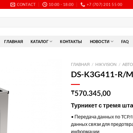
CONTACT
10:00 - 18:00
+7 (707) 201 55 00
ГЛАВНАЯ
КАТАЛОГ
КОНТАКТЫ
НОВОСТИ
FAQ
ГЛАВНАЯ
/
HIKVISION
/
АВТ
DS-K3G411-R/
570.345,00
₸
Турникет с тремя шт
• Передача данных по TCP/
данных связи для предотв
информации