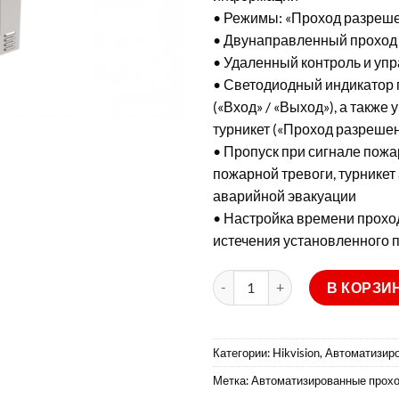
• Режимы: «Проход разреше
• Двунаправленный проход 
• Удаленный контроль и уп
• Светодиодный индикатор 
(«Вход» / «Выход»), а также
турникет («Проход разрешен
• Пропуск при сигнале пожа
пожарной тревоги, турникет
аварийной эвакуации
• Настройка времени проход
истечения установленного 
Количество товара DS-K3G4
В КОРЗИ
Категории:
Hikvision
,
Автоматизир
Метка:
Автоматизированные прох