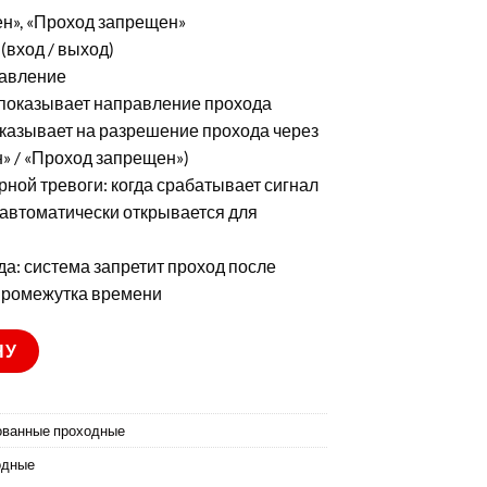
н», «Проход запрещен»
(вход / выход)
равление
показывает направление прохода
 указывает на разрешение прохода через
» / «Проход запрещен»)
рной тревоги: когда срабатывает сигнал
 автоматически открывается для
а: система запретит проход после
промежутка времени
11-R/M-Dm55
НУ
ованные проходные
одные