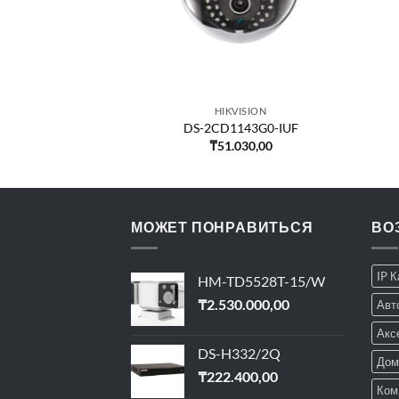
VISION
HIKVISION
343G0-IUF
DS-2CD1143G0-IUF
515,00
₸
51.030,00
МОЖЕТ ПОНРАВИТЬСЯ
ВО
IP 
HM-TD5528T-15/W
₸
2.530.000,00
Авт
Акс
DS-H332/2Q
Дом
₸
222.400,00
Ком