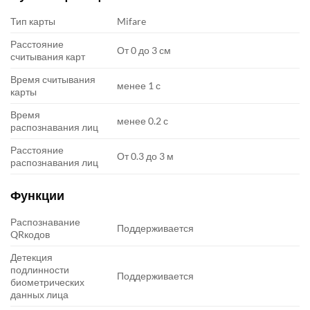
Тип карты
Mifare
Расстояние
От 0 до 3 см
считывания карт
Время считывания
менее 1 с
карты
Время
менее 0.2 с
распознавания лиц
Расстояние
От 0.3 до 3 м
распознавания лиц
Функции
Распознавание
Поддерживается
QRкодов
Детекция
подлинности
Поддерживается
биометрических
данных лица