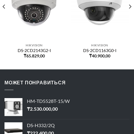
HIKVISION
HIKVISION
DS-2CD2143G2-I
DS-2CD1163G0-I
₸
65.829,00
₸
40.900,00
МОЖЕТ ПОНРАВИТЬСЯ
HM-TD5528T-15/W
₸
2.530.000,00
DS-H332/2Q
₸
222.400,00