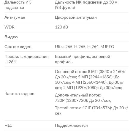
Дальность ИК-
Дальность ИК-подсветки до 30 м
подсветки
(98 футов)
Антитуман
Цифровой антитуман
WDR
120 dB
Видео
Сжатие видео
Ultra 265, H.265, H.264, MJPEG
Профиль кодирования
Базовый профиль, основной
H.264
профиль
Основной поток: 8 МП (3840 х 2160):
До 20 к/сек; 5 МП (2944×1656): До
30 к/сек; 4 МП (2560×1440): До 30 к/
сек; 2 МП (1920×1080): До 30 к/сек;
Частота кадров
Дополнительный поток:
720P (1280×720): До 20 к/сек;
Третий поток: 4CIF (704×576): До 20 к/
сек
HLC
Поддерживается