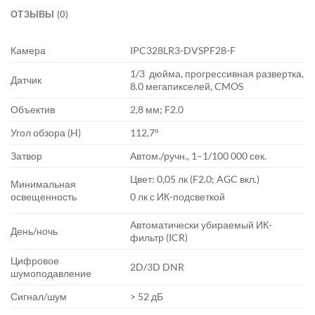
ОТЗЫВЫ (0)
Камера
IPC328LR3-DVSPF28-F
1/3 дюйма, прогрессивная развертка,
Датчик
8.0 мегапикселей, CMOS
Объектив
2,8 мм; F2.0
Угол обзора (H)
112,7°
Затвор
Автом./ручн., 1–1/100 000 сек.
Цвет: 0,05 лк (F2.0; AGC вкл.)
Минимальная
освещенность
0 лк с ИК-подсветкой
Автоматически убираемый ИК-
День/ночь
фильтр (ICR)
Цифровое
2D/3D DNR
шумоподавление
Сигнал/шум
> 52 дБ