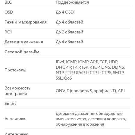
BLC
Поддерживается
OSD
До 4 OSD
Режим маскирования
До 4 областей
ROI
До 2 областей
Детекция движения
До 4 областей
Сетевой разъём
IPv4, IGMP, ICMP, ARP, TCP, UDP,
DHCP, RTP, RTSP, RTCP, DNS, DDNS,
Протоколы
NTP, FTP, UPnP, HTTP, HTTPS, SMTP,
SSL, QoS
Возможность
ONVIF (профиль S, профиль T), API
интеграции
Smart
Детекция движения, обнаружение
Аналитика
вмешательства, детекция человека,
обнаружение вторжения
Интерфейс