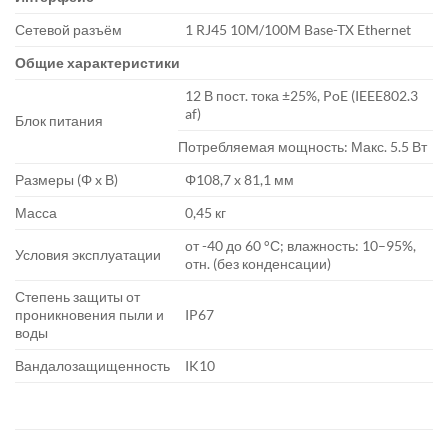
Сетевой разъём
1 RJ45 10M/100M Base-TX Ethernet
Общие характеристики
12 В пост. тока ±25%, PoE (IEEE802.3
af)
Блок питания
Потребляемая мощность: Макс. 5.5 Вт
Размеры (Φ x В)
Φ108,7 x 81,1 мм
Масса
0,45 кг
от -40 до 60 °С; влажность: 10–95%,
Условия эксплуатации
отн. (без конденсации)
Степень защиты от
проникновения пыли и
IP67
воды
Вандалозащищенность
IK10